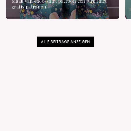
Maak van elk t-shirt patroon een jurk (met
gratis patronen)
ALLE BEITRÄGE ANZEIGEN