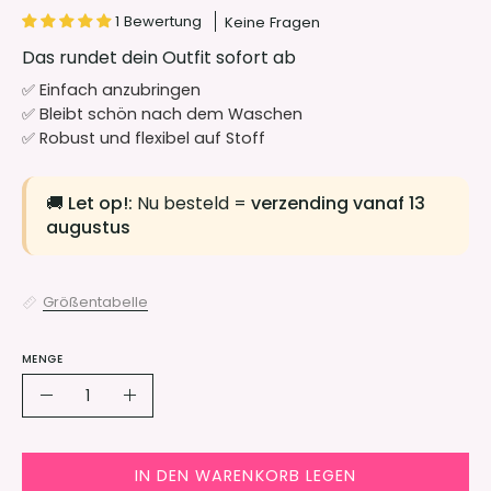
1 Bewertung
Keine Fragen
Das rundet dein Outfit sofort ab
✅ Einfach anzubringen
✅ Bleibt schön nach dem Waschen
✅ Robust und flexibel auf Stoff
🚚
Let op!:
Nu besteld =
verzending vanaf 13
augustus
Grö
ß
entabelle
MENGE
Menge
Menge
Menge
verringern
erhöhen
IN DEN WARENKORB LEGEN