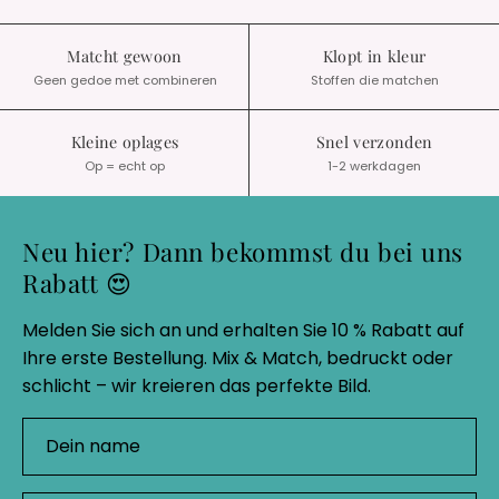
Matcht gewoon
Klopt in kleur
Geen gedoe met combineren
Stoffen die matchen
Kleine oplages
Snel verzonden
Op = echt op
1-2 werkdagen
Neu hier? Dann bekommst du bei uns
Rabatt 😍
Melden Sie sich an und erhalten Sie 10 % Rabatt auf
Ihre erste Bestellung. Mix & Match, bedruckt oder
schlicht – wir kreieren das perfekte Bild.