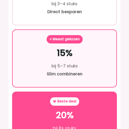
bij 3–4 stuks
Direct besparen
⭐ Meest gekozen
15%
bij 5–7 stuks
Slim combineren
💎 Beste deal
20%
bij 8+ stuks