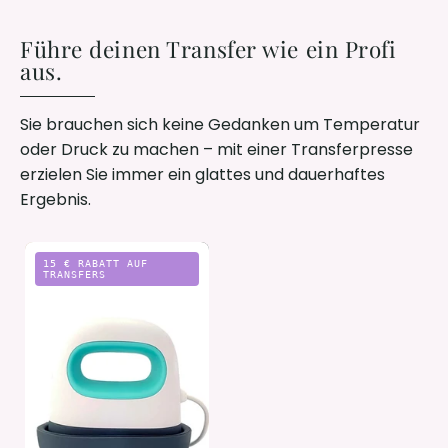
Führe deinen Transfer wie ein Profi
aus.
Sie brauchen sich keine Gedanken um Temperatur
oder Druck zu machen – mit einer Transferpresse
erzielen Sie immer ein glattes und dauerhaftes
Ergebnis.
Mini-
15 € RABATT AUF
Heißpresse
TRANSFERS
–
starte
sofort
mit
deinen
eigenen