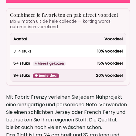
Combineer je favorieten en pak direct voordeel
Mix & match uit de hele collectie — korting wordt
automatisch verrekend
Aantal
Voordeel
3–4 stuks
10% voordeel
5+ stuks
15% voordeel
⭐ Meest gekozen
8+ stuks
20% voordeel
💎 Beste deal
Mit Fabric Frenzy verleihen Sie jedem Nähprojekt
eine einzigartige und persönliche Note. Verwenden
Sie einen schlichten Jersey oder French Terry und
bedrucken Sie Ihren eigenen Stoff. Die Qualität
bleibt auch nach vielen Wäschen schön.
Das Blatt ist ca. 24 cm breit und 32 cm lang und