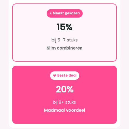
⭐ Meest gekozen
15%
bij 5–7 stuks
Slim combineren
💎 Beste deal
20%
bij 8+ stuks
Maximaal voordeel