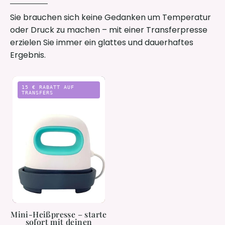
Sie brauchen sich keine Gedanken um Temperatur
oder Druck zu machen – mit einer Transferpresse
erzielen Sie immer ein glattes und dauerhaftes
Ergebnis.
Mini-
15 € RABATT AUF
Heißpresse
TRANSFERS
–
starte
sofort
mit
deinen
eigenen
Drucken
Mini-Heißpresse – starte
sofort mit deinen