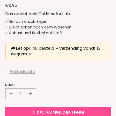
€8,95
Das rundet dein Outfit sofort ab
✅ Einfach anzubringen
✅ Bleibt schön nach dem Waschen
✅ Robust und flexibel auf Stoff
🚚
Let op!:
Nu besteld =
verzending vanaf 13
augustus
Grö
ß
entabelle
MENGE
Menge
Menge
Menge
verringern
erhöhen
IN DEN WARENKORB LEGEN