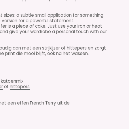
t sizes: a subtle small application for something
ge version for a powerful statement.
fer is a piece of cake. Just use your iron or heat
y and give your wardrobe a personal touch with our
nvoudig aan met een
strijkijzer
of
hittepers
en zorgt
 print die mooi blijft, ook na het wassen.
n katoenmix
er
of
hittepers
 met een
effen French Terry
uit de