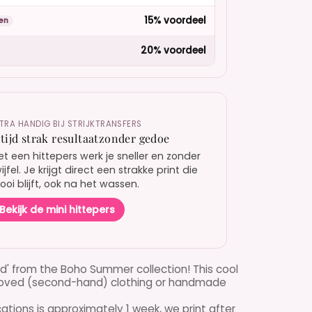
15% voordeel
en
20% voordeel
TRA HANDIG BIJ STRIJKTRANSFERS
ltijd strak resultaatzonder gedoe
t een hittepers werk je sneller en zonder
ijfel. Je krijgt direct een strakke print die
oi blijft, ook na het wassen.
Bekijk de mini hittepers
nd' from the Boho Summer collection! This cool
beloved (second-hand) clothing or handmade
cations is approximately 1 week, we print after