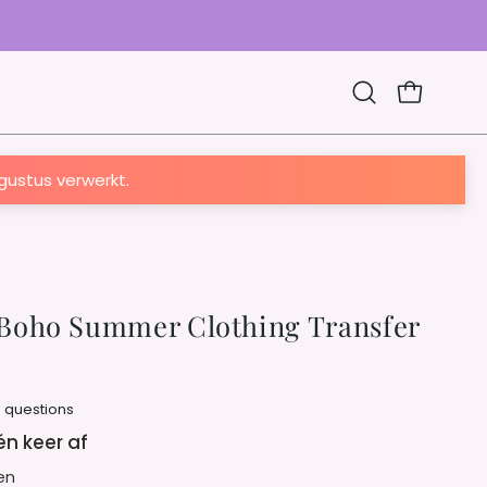
OPEN CAR
Open
search
bar
ugustus verwerkt.
 Boho Summer Clothing Transfer
 questions
één keer af
en