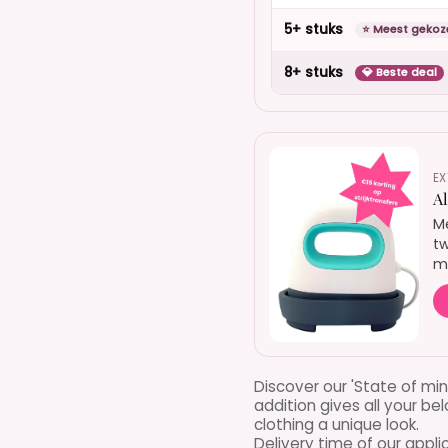
5+ stuks
⭐ Meest gekoz
8+ stuks
💎 Beste deal
EX
A
Me
tw
mo
Discover our 'State of mi
addition gives all your 
clothing a unique look.
Delivery time of our appli