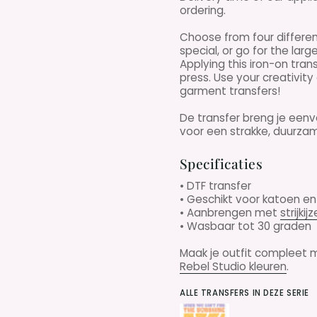
ordering.
Choose from four differen
special, or go for the lar
Applying this iron-on trans
press. Use your creativit
garment transfers!
De transfer breng je ee
voor een strakke, duurzame
Specificaties
• DTF transfer
• Geschikt voor katoen e
• Aanbrengen met
strijkijz
• Wasbaar tot 30 graden
Maak je outfit compleet
Rebel Studio kleuren
.
ALLE TRANSFERS IN DEZE SERIE