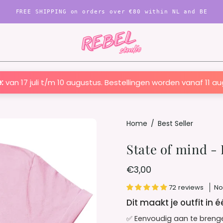
FREE SHIPPING on orders over €80 within NL and BE
:
van 17 juli t/m 10 augustus. Bestellingen worden vanaf 11 a
Open
Home
/
Best Seller
image
State of mind -
lightbox
€3,00
72 reviews
No
Dit maakt je outfit in 
✅ Eenvoudig aan te breng