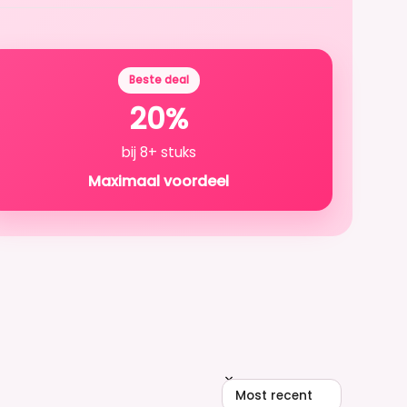
Beste deal
20%
bij 8+ stuks
Maximaal voordeel
Sort reviews by