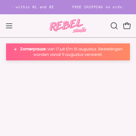
Skip
r €80 within NL and BE
FREE SHIPPING on orders ove
to
content
Ope
Open
OPEN
SEARCH
navigation
BAR
menu
☀️
Zomerpauze:
van 17 juli t/m 10 augustus. Bestellingen
worden vanaf 11 augustus verwerkt.