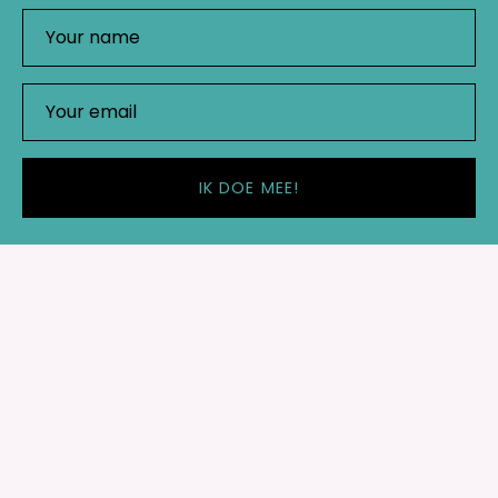
IK DOE MEE!
Shop
Important links
Rebel Studio
Red Wildemanweg 49
1521PZ Wormerveer