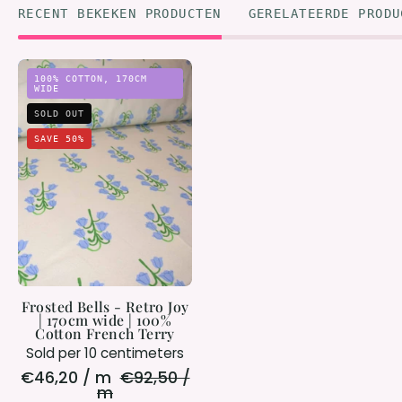
RECENT BEKEKEN PRODUCTEN
GERELATEERDE PRODU
Frosted
100% COTTON, 170CM
Bells
WIDE
-
SOLD OUT
Retro
SAVE 50%
Joy
|
170cm
wide
|
100%
Cotton
Frosted Bells - Retro Joy
French
| 170cm wide | 100%
Cotton French Terry
Terry
Sold per 10 centimeters
€46,20 / m
€92,50 /
m