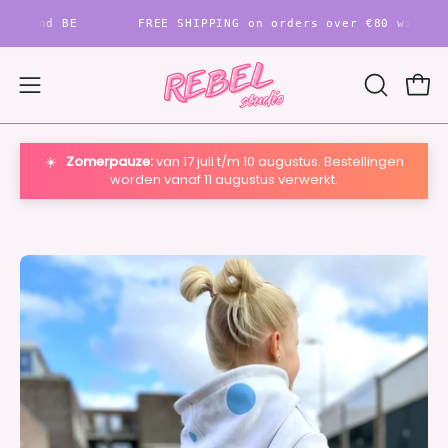
Skip
nd BE
FREE SHIPPING on orders over €80 within NL a
to
content
Ope
Open
OPEN
SEARCH
navigation
BAR
menu
☀️
Zomerpauze:
van 17 juli t/m 10 augustus. Bestellingen
worden vanaf 11 augustus verwerkt.
Open
O
image
im
lightbox
li