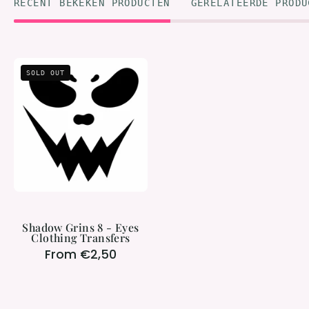
RECENT BEKEKEN PRODUCTEN
GERELATEERDE PRODU
Shadow
SOLD OUT
Grins
8
-
Eyes
Clothing
Transfers
Shadow Grins 8 - Eyes
Clothing Transfers
From €2,50