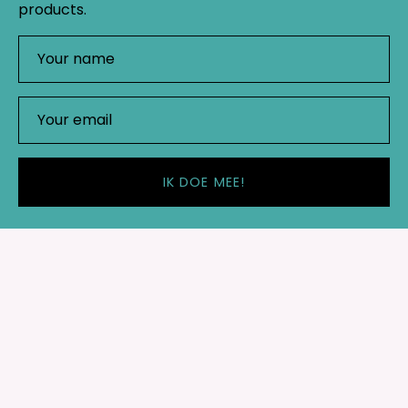
products.
IK DOE MEE!
Shop
Important links
Rebel Studio
Red Wildemanweg 49
1521PZ Wormerveer