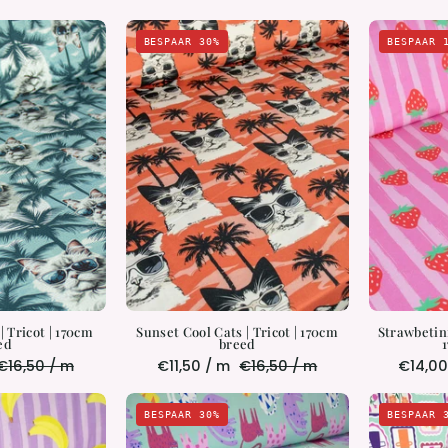
Ocean
Sunset
BESPAAR 30%
BESPAAR 
Cool
Cool
Cats
Cats
|
Tricot
Tricot
|
170cm
170cm
breed
breed
 Tricot | 170cm
Sunset Cool Cats | Tricot | 170cm
Strawbetini
ed
breed
€16,50 / m
€11,50 / m
€16,50 / m
€14,00
Bananatini
Cool
BESPAAR 30%
BESPAAR 
ilalicious
Cats