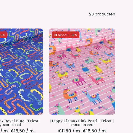
20 producten
Rebel
Happy
30%
BESPAAR 30%
Snakes
Llamas
Royal
Pink
Blue
Pearl
|
|
Tricot
Tricot
|
|
170cm
170cm
breed
breed
s Royal Blue | Tricot |
Happy Llamas Pink Pearl | Tricot |
170cm breed
170cm breed
 / m
€16,50 / m
€11,50 / m
€16,50 / m