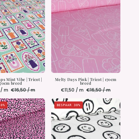
Mint
Pink
Vibe
|
|
Tricot
Tricot
|
|
170cm
170cm
breed
breed
ps Mint Vibe | Tricot |
Melty Days Pink | Tricot | 170cm
170cm breed
breed
 / m
€16,50 / m
€11,50 / m
€16,50 / m
Pink
Mood
30%
BESPAAR 30%
Rebel
Sketch
|
|
Tricot
Tricot
|
|