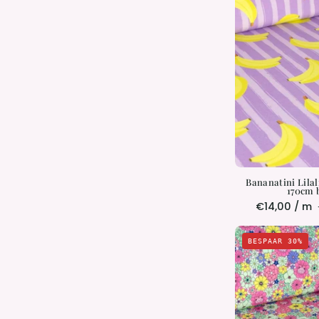
|
|
Bananatini Lilali
170cm 
€14,00 / m
BESPAAR 30%
|