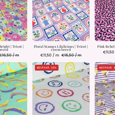
Tricot
|
170cm
170cm
breed
breed
ight | Tricot |
Floral Stamps Lilalicious | Tricot |
Pink Rebel 
breed
170cm breed
€11,50
€16,50 / m
€11,50 / m
€16,50 / m
Go
Mood
BESPAAR 30%
BESPAAR 
Bananas!
Swings
|
Tricot
Tricot
|
170cm
170cm
breed
breed