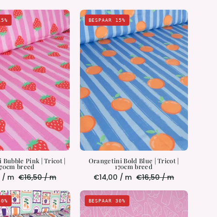
Strawbetini
Orangetini
15%
BESPAAR 15%
Bubble
Bold
Pink
Blue
|
|
Tricot
Tricot
|
|
170cm
170cm
breed
breed
 Bubble Pink | Tricot |
Orangetini Bold Blue | Tricot |
170cm breed
170cm breed
 / m
€16,50 / m
€14,00 / m
€16,50 / m
Floral
Melty
30%
BESPAAR 30%
Stamps
Days