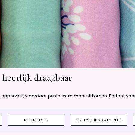
n heerlijk draagbaar
ppervlak, waardoor prints extra mooi uitkomen. Perfect voor shi
RIB TRICOT
JERSEY (100% KATOEN)