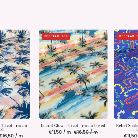
Tropical
Island
BESPAAR 30%
BESPAAR 
Brush
Glow
|
Tricot
Tricot
|
170cm
170cm
breed
breed
 Tricot | 170cm
Island Glow | Tricot | 170cm breed
Rebel Snake
ed
€11,50 / m
€16,50 / m
€16,50 / m
€11,50