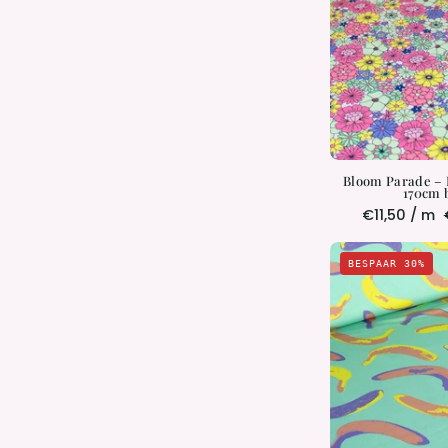
|
Bloom Parade – Br
170cm 
€11,50 / m
BESPAAR 30%
|
|