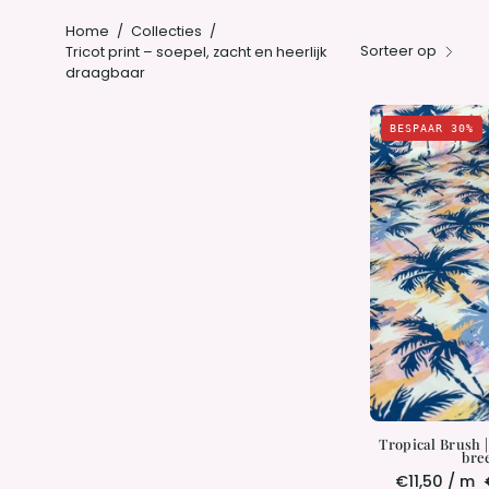
Home
/
Collecties
/
Sorteer op
Tricot print – soepel, zacht en heerlijk
draagbaar
BESPAAR 30%
|
|
Tropical Brush |
bre
€11,50 / m