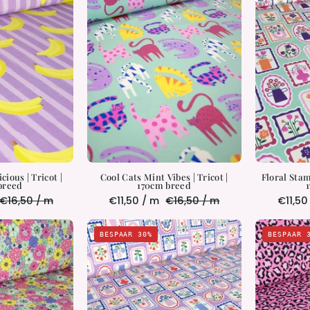
Mint
Tricot
Vibes
|
170cm
Tricot
breed
|
170cm
breed
cious | Tricot |
Cool Cats Mint Vibes | Tricot |
Floral Stam
breed
170cm breed
€16,50 / m
€11,50 / m
€16,50 / m
€11,50
Bloom
Floral
BESPAAR 30%
BESPAAR 
Parade
Stamps
–
Lilalicious
Bright
|
Tricot