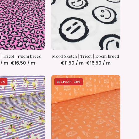
170cm
170cm
breed
breed
| Tricot | 170cm breed
Mood Sketch | Tricot | 170cm breed
 / m
€16,50 / m
€11,50 / m
€16,50 / m
Too
Sunset
30%
BESPAAR 30%
Cool
Cruiser
for
|
Magic
Tricot
|
|
Tricot
170cm
|
breed
170cm