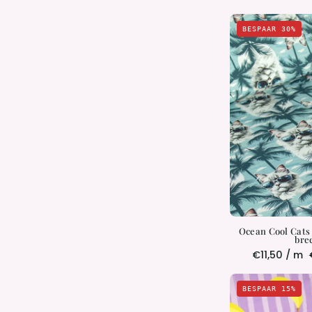
BESPAAR 30%
|
|
Ocean Cool Cats |
bre
€11,50 / m
BESPAAR 15%
L