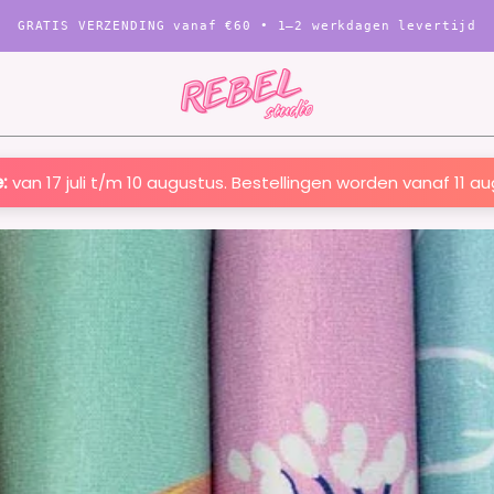
GRATIS VERZENDING vanaf
€60
• 1–2 werkdagen levertijd
:
van 17 juli t/m 10 augustus. Bestellingen worden vanaf 11 a