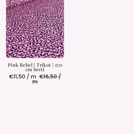
|
Trikot
|
170
cm
breit
Pink Rebel | Trikot | 170
cm breit
€11,50 / m
€16,50 /
m