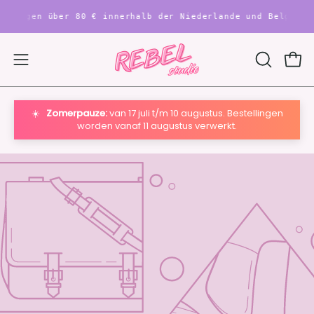
Inhalt
lungen über 80 € innerhalb der Niederlande und Belgien
überspringen
War
Navigationsmenü
SUCHLEIS
ÖFFNEN
öffnen
☀️
Zomerpauze:
van 17 juli t/m 10 augustus. Bestellingen
worden vanaf 11 augustus verwerkt.