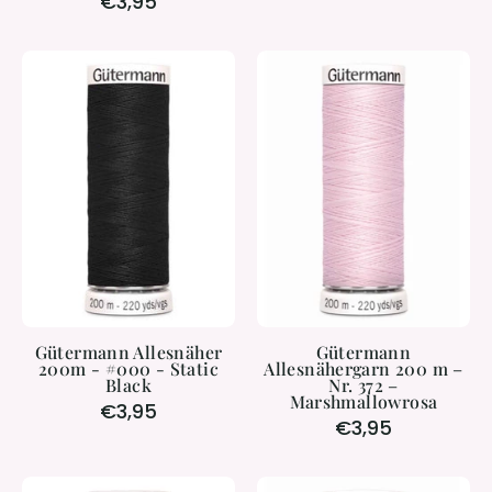
€3,95
Gütermann
Gütermann
Allesnäher
Allesnähergar
200m
200
-
m
#000
–
-
Nr.
Static
372
Black
–
Marshmallowr
Gütermann Allesnäher
Gütermann
200m - #000 - Static
Allesnähergarn 200 m –
Black
Nr. 372 –
Marshmallowrosa
€3,95
€3,95
Mettler
Gütermann