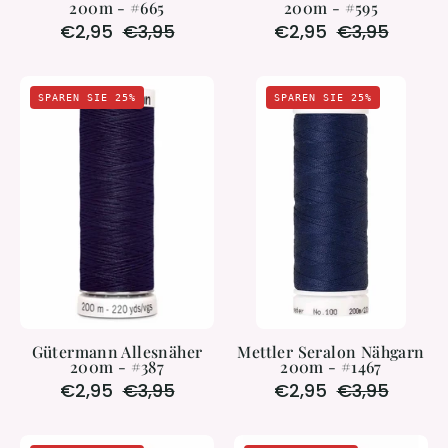
200m - #665
200m - #595
€2,95
€3,95
€2,95
€3,95
Gütermann
Mettler
SPAREN SIE 25%
SPAREN SIE 25%
Allesnäher
Seralon
200m
Nähgarn
-
200m
#387
-
#1467
Gütermann Allesnäher
Mettler Seralon Nähgarn
200m - #387
200m - #1467
€2,95
€3,95
€2,95
€3,95
Mettler
Gütermann