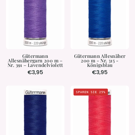
–
-
Nr.
Nr.
391
315
–
-
Lavendelviolett
Königsblau
Gütermann
Gütermann Allesnäher
Allesnähergarn 200 m –
200 m - Nr. 315 -
Nr. 391 – Lavendelviolett
Königsblau
€3,95
€3,95
Gütermann
Gütermann
SPAREN SIE 25%
Allesnähergarn
Allesnähergar
200
200
m
m
-
-
Nr.
Nr.
232
016