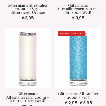
Gütermann Allesnäher
Gütermann
200m - #895 -
Allesnähergarn 200 m -
Bittersweet Orange
Nr. 800 - Weiß
€3,95
€3,95
Gütermann
Gütermann
SPAREN SIE 25%
Allesnähergarn
Allesnäher
200
200m
m
-
-
#196
Nr.
111
-
Cremeweiß
Gütermann
Gütermann Allesnäher
Allesnähergarn 200 m -
200m - #196
Nr. 111 - Cremeweiß
€2,95
€3,95