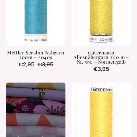
-
–
#0409
Nr.
580
–
Sonnengelb
Mettler Seralon Nähgarn
Gütermann
200m - #0409
Allesnähergarn 200 m –
Nr. 580 – Sonnengelb
€2,95
€3,95
€3,95
Gütermann
Allesnähergar
200
m
-
Nr.
852