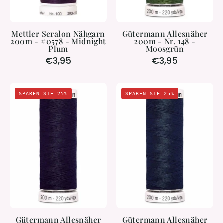
Plum
Mettler Seralon Nähgarn
Gütermann Allesnäher
200m - #0578 - Midnight
200m - Nr. 148 -
Plum
Moosgrün
€3,95
€3,95
Gütermann
Gütermann
SPAREN SIE 25%
SPAREN SIE 25%
Allesnäher
Allesnäher
200m
200m
-
-
#665
#595
Gütermann Allesnäher
Gütermann Allesnäher