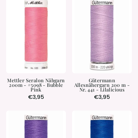
Seralon
Allesnähergar
Nähgarn
200
200m
m
-
-
#5098
Nr.
-
441
Bubble
-
Pink
Lilalicious
Mettler Seralon Nähgarn
Gütermann
200m - #5098 - Bubble
Allesnähergarn 200 m -
Pink
Nr. 441 - Lilalicious
€3,95
€3,95
Gütermann
Gütermann
Allesnähergarn
Allesnäher
200
200
m
m