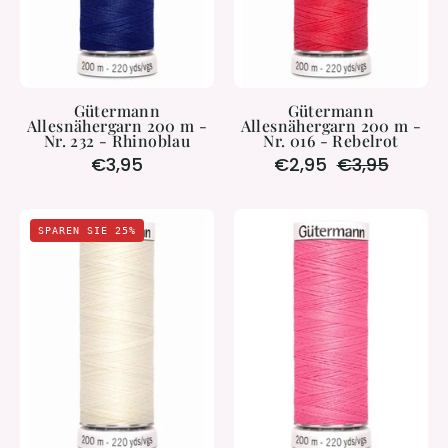
-
-
Rhinoblau
Rebelrot
Gütermann
Gütermann
Allesnähergarn 200 m -
Allesnähergarn 200 m -
Nr. 232 - Rhinoblau
Nr. 016 - Rebelrot
€3,95
€2,95
€3,95
Gütermann
Gütermann
SPAREN SIE 25%
Allesnähgarn
Allesnähergar
200m
200
-
m
#001
–
Nr.
728
–
Korallenrot