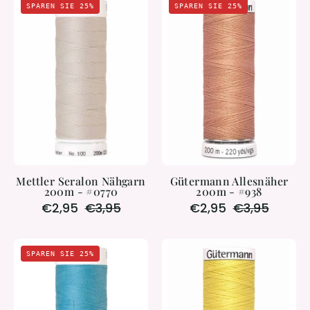
SPAREN SIE 25%
SPAREN SIE 25%
Seralon
Allesnäher
Nähgarn
200m
200m
-
-
#938
#0770
Mettler Seralon Nähgarn
Gütermann Allesnäher
200m - #0770
200m - #938
€2,95
€3,95
€2,95
€3,95
Mettler
Gütermann
SPAREN SIE 25%
Seralon
Allesnähergar
Nähgarn
200
200m
m