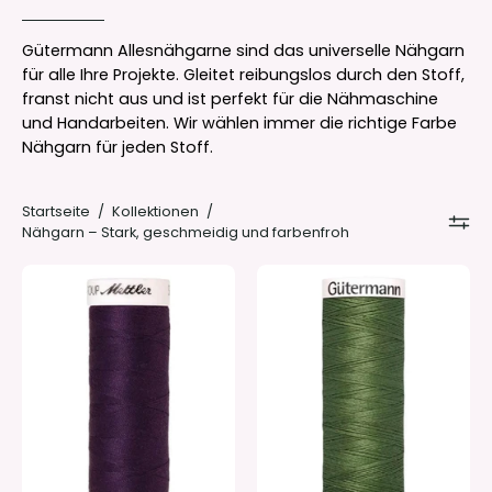
Gütermann Allesnähgarne sind das universelle Nähgarn
für alle Ihre Projekte. Gleitet reibungslos durch den Stoff,
franst nicht aus und ist perfekt für die Nähmaschine
und Handarbeiten. Wir wählen immer die richtige Farbe
Nähgarn für jeden Stoff.
Startseite
/
Kollektionen
/
Nähgarn – Stark, geschmeidig und farbenfroh
Mettler
Gütermann
Seralon
Allesnäher
Nähgarn
200m
200m
-
-
Nr.
#0578
148
-
-
Midnight
Moosgrün