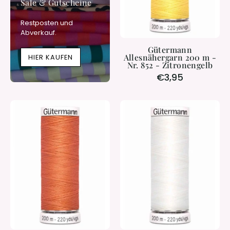
Sale & Gutscheine
-
Zitronengelb
Restposten und
Abverkauf.
Gütermann
Allesnähergarn 200 m -
HIER KAUFEN
Nr. 852 - Zitronengelb
€3,95
Gütermann
Gütermann
Allesnäher
Allesnähergar
200m
200
-
m
#895
-
-
Nr.
Bittersweet
800
Orange
-
Weiß