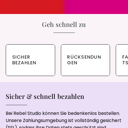
Geh schnell zu
SICHER
RÜCKSENDUN
F
BEZAHLEN
GEN
T
Sicher & schnell bezahlen
Bei Rebel Studio können Sie bedenkenlos bestellen.
Unsere Zahlungsumgebung ist vollständig gesichert
(SSL), sodass Ihre Daten stets geschützt sind.