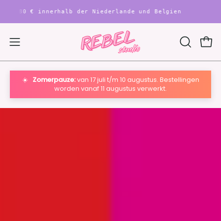
Inhalt
0 € innerhalb der Niederlande und Belgien
KOSTENLO
überspringen
War
Navigationsmenü
SUCHLEIS
ÖFFNEN
öffnen
☀️
Zomerpauze:
van 17 juli t/m 10 augustus. Bestellingen
worden vanaf 11 augustus verwerkt.