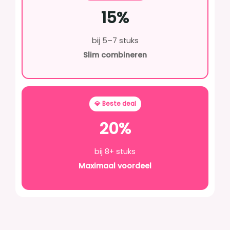
15%
bij 5–7 stuks
Slim combineren
💎 Beste deal
20%
bij 8+ stuks
Maximaal voordeel