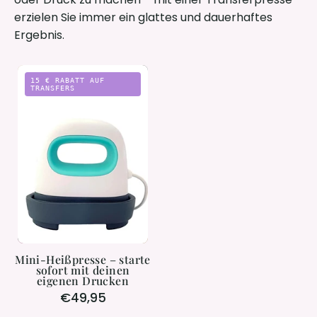
erzielen Sie immer ein glattes und dauerhaftes
Ergebnis.
Mini-
15 € RABATT AUF
Heißpresse
TRANSFERS
–
starte
sofort
mit
deinen
eigenen
Drucken
Mini-Heißpresse – starte
sofort mit deinen
eigenen Drucken
€49,95