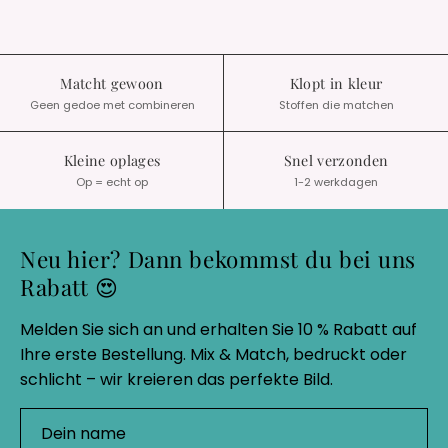
Matcht gewoon
Klopt in kleur
Geen gedoe met combineren
Stoffen die matchen
Kleine oplages
Snel verzonden
Op = echt op
1-2 werkdagen
Neu hier? Dann bekommst du bei uns
Rabatt 😍
Melden Sie sich an und erhalten Sie 10 % Rabatt auf
Ihre erste Bestellung. Mix & Match, bedruckt oder
schlicht – wir kreieren das perfekte Bild.