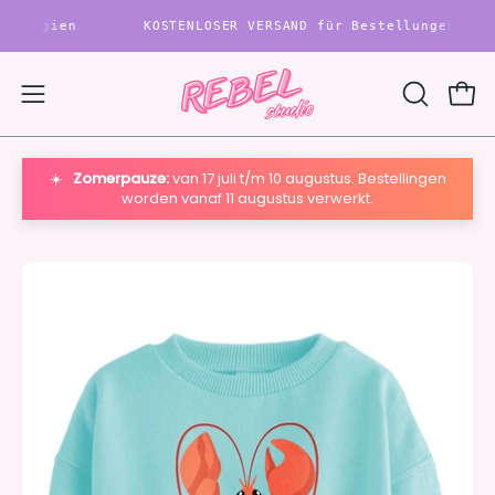
Inhalt
en
KOSTENLOSER VERSAND für Bestellungen über 80 € i
überspringen
War
Navigationsmenü
SUCHLEIS
ÖFFNEN
öffnen
☀️
Zomerpauze:
van 17 juli t/m 10 augustus. Bestellingen
worden vanaf 11 augustus verwerkt.
Bild-
Bi
Lightbox
Li
öffnen
öf