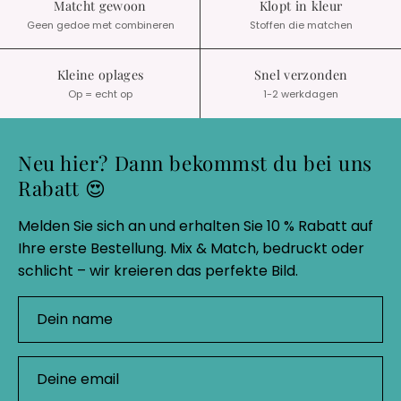
Matcht gewoon
Klopt in kleur
Geen gedoe met combineren
Stoffen die matchen
Kleine oplages
Snel verzonden
Op = echt op
1-2 werkdagen
Neu hier? Dann bekommst du bei uns
Rabatt 😍
Melden Sie sich an und erhalten Sie 10 % Rabatt auf
Ihre erste Bestellung. Mix & Match, bedruckt oder
schlicht – wir kreieren das perfekte Bild.