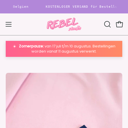
Inhalt
 Belgien
KOSTENLOSER VERSAND für Bestellungen über 
überspringen
War
Navigationsmenü
SUCHLEIS
ÖFFNEN
öffnen
☀️
Zomerpauze:
van 17 juli t/m 10 augustus. Bestellingen
worden vanaf 11 augustus verwerkt.
Bild-
Bi
Lightbox
Li
öffnen
öf