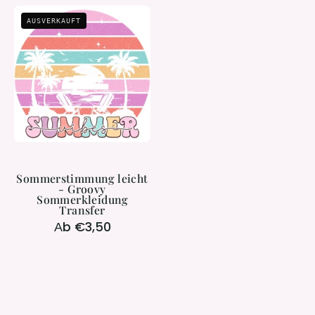
Sommerstimmung
AUSVERKAUFT
leicht
-
Groovy
Sommerkleidung
Transfer
Sommerstimmung leicht
- Groovy
Sommerkleidung
Transfer
Аb €3,50