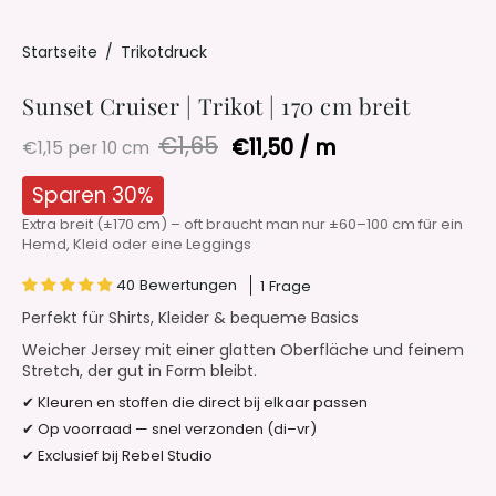
Startseite
/
Trikotdruck
Sunset Cruiser | Trikot | 170 cm breit
€1,65
Stückpreis
pro
€11,50
/
m
€1,15
per 10 cm
Sparen
30%
Extra breit (±170 cm) – oft braucht man nur ±60–100 cm für ein
Hemd, Kleid oder eine Leggings
40 Bewertungen
1 Frage
Perfekt für Shirts, Kleider & bequeme Basics
Weicher Jersey mit einer glatten Oberfläche und feinem
Stretch, der gut in Form bleibt.
✔ Kleuren en stoffen die direct bij elkaar passen
✔ Op voorraad — snel verzonden (di–vr)
✔ Exclusief bij Rebel Studio