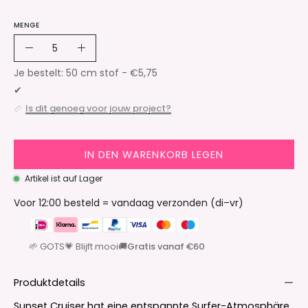
MENGE
Menge
Menge
Menge
verringern
erhöhen
Je bestelt:
50
cm stof -
€5,75
✔
Is dit genoeg voor jouw project?
IN DEN WARENKORB LEGEN
Artikel ist auf Lager
Voor 12:00 besteld = vandaag verzonden (di–vr)
🌱 GOTS
💗 Blijft mooi
🚚
Gratis vanaf €60
Produktdetails
Sunset Cruiser hat eine entspannte Surfer-Atmosphäre