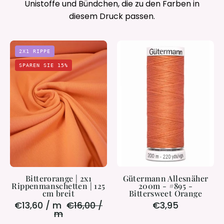
Unistoffe und Bündchen, die zu den Farben in
diesem Druck passen.
Bitterorange
Gütermann
2X1 RIPPE
|
Allesnäher
SPAREN SIE 15%
2x1
200m
Rippenmanschetten
-
|
#895
125
-
cm
Bittersweet
breit
Orange
Bitterorange | 2x1
Gütermann Allesnäher
Rippenmanschetten | 125
200m - #895 -
cm breit
Bittersweet Orange
€13,60 / m
€16,00 /
€3,95
m