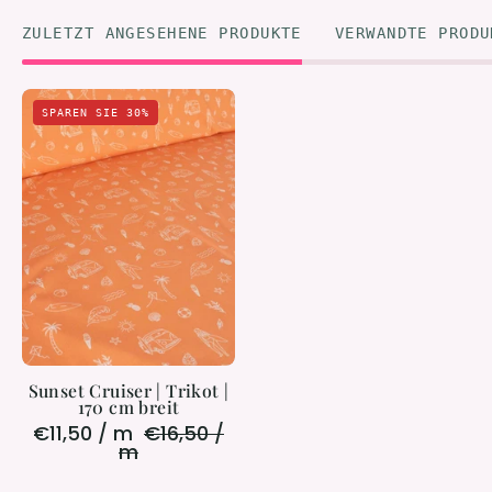
ZULETZT ANGESEHENE PRODUKTE
VERWANDTE PRODU
Sunset
SPAREN SIE 30%
Cruiser
|
Trikot
|
170
cm
breit
Sunset Cruiser | Trikot |
170 cm breit
€11,50 / m
€16,50 /
m