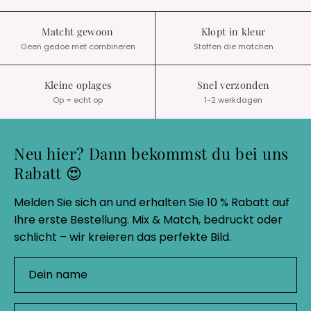
Matcht gewoon
Klopt in kleur
Geen gedoe met combineren
Stoffen die matchen
Kleine oplages
Snel verzonden
Op = echt op
1-2 werkdagen
Neu hier? Dann bekommst du bei uns
Rabatt 😍
Melden Sie sich an und erhalten Sie 10 % Rabatt auf
Ihre erste Bestellung. Mix & Match, bedruckt oder
schlicht – wir kreieren das perfekte Bild.