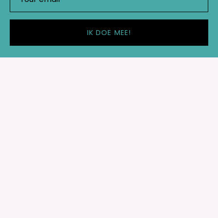
IK DOE MEE!
Shop
Important links
Rebel Studio
Red Wildemanweg 49
1521PZ Wormerveer
T: 085 060 2184
E: info@rebelstudio.nl
kvk: 83473246
VAT: NL862887872B01