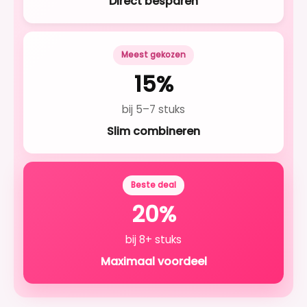
Direct besparen
Meest gekozen
15%
bij 5–7 stuks
Slim combineren
Beste deal
20%
bij 8+ stuks
Maximaal voordeel