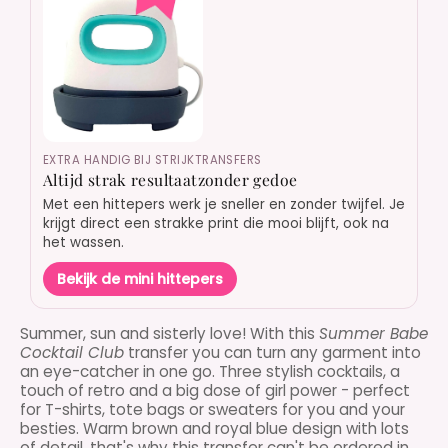
EXTRA HANDIG BIJ STRIJKTRANSFERS
Altijd strak resultaatzonder gedoe
Met een hittepers werk je sneller en zonder twijfel. Je
krijgt direct een strakke print die mooi blijft, ook na
het wassen.
Bekijk de mini hittepers
Summer, sun and sisterly love! With this
Summer Babe
Cocktail Club
transfer you can turn any garment into
an eye-catcher in one go. Three stylish cocktails, a
touch of retro and a big dose of girl power - perfect
for T-shirts, tote bags or sweaters for you and your
besties. Warm brown and royal blue design with lots
of detail, that's why this transfer can't be ordered in