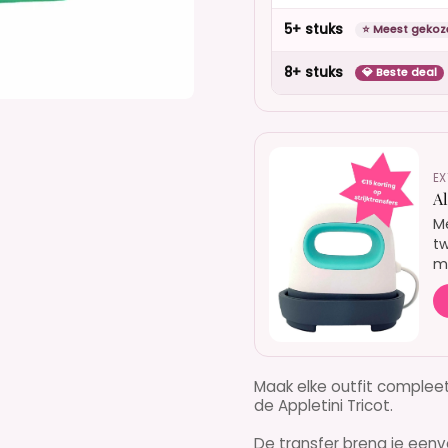
5+ stuks
⭐ Meest gekoz
8+ stuks
💎 Beste deal
EX
A
Me
tw
mo
Maak elke outfit compleet
de Appletini Tricot.
De transfer breng je ee