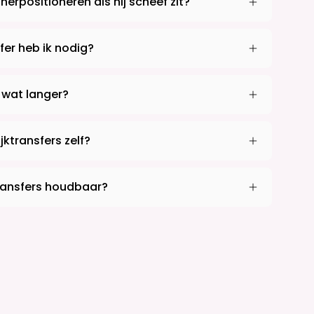
 herpositioneren als hij scheef zit?
fer heb ik nodig?
 wat langer?
jktransfers zelf?
ktransfers houdbaar?