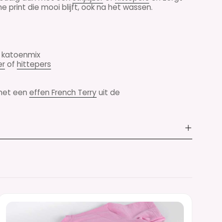
 print die mooi blijft, ook na het wassen.
n katoenmix
er
of
hittepers
 met een
effen French Terry
uit de