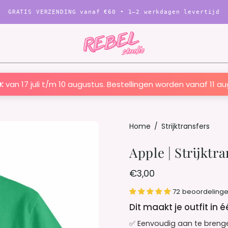
GRATIS VERZENDING vanaf
€60
• 1–2 werkdagen levertijd
:
van 17 juli t/m 10 augustus. Bestellingen worden vanaf 11 a
Open
Home
/
Strijktransfers
afbeelding
Apple | Strijktr
Lightbox
€3,00
72 beoordeling
Dit maakt je outfit in 
✅ Eenvoudig aan te breng