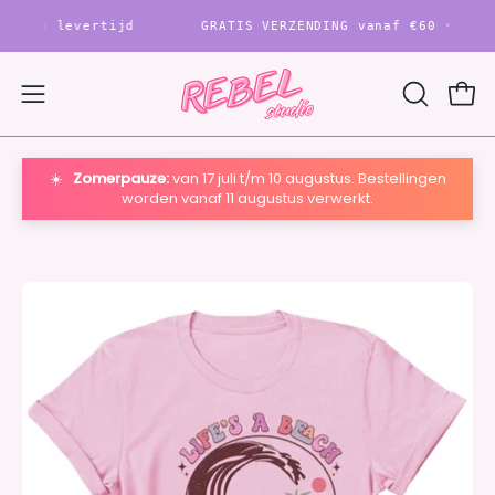
Ga
n levertijd
GRATIS VERZENDING vanaf
€60
• 1–2 werk
naar
content
Ope
Open
OPEN
ZOEKBAL
navigatie
menu
☀️
Zomerpauze:
van 17 juli t/m 10 augustus. Bestellingen
worden vanaf 11 augustus verwerkt.
Open
O
afbeelding
af
Lightbox
Li