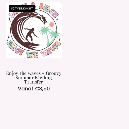
Enjoy
UITVERKOCHT
the
waves
-
Groovy
Summer
Kleding
Transfer
Enjoy the waves - Groovy
Summer Kleding
Transfer
Vanaf €3,50