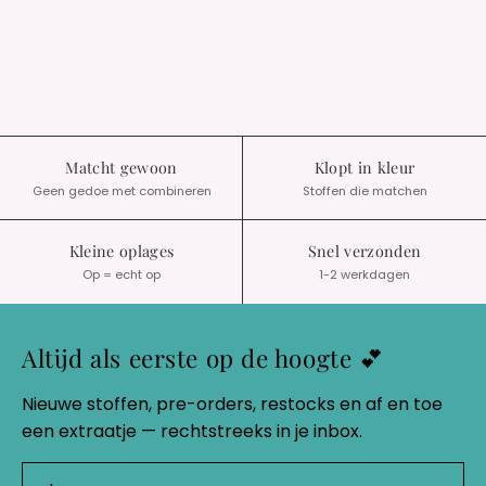
Matcht gewoon
Klopt in kleur
Geen gedoe met combineren
Stoffen die matchen
Kleine oplages
Snel verzonden
Op = echt op
1-2 werkdagen
Altijd als eerste op de hoogte 💕
Nieuwe stoffen, pre-orders, restocks en af en toe
een extraatje — rechtstreeks in je inbox.