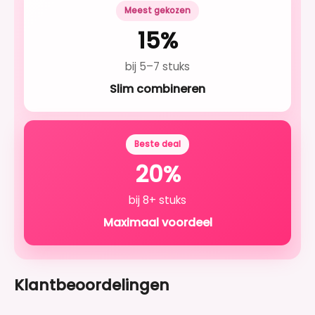
Meest gekozen
15%
bij 5–7 stuks
Slim combineren
Beste deal
20%
bij 8+ stuks
Maximaal voordeel
Klantbeoordelingen