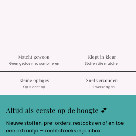
Matcht gewoon
Klopt in kleur
Geen gedoe met combineren
Stoffen die matchen
Kleine oplages
Snel verzonden
Op = echt op
1-2 werkdagen
Altijd als eerste op de hoogte 💕
Nieuwe stoffen, pre-orders, restocks en af en toe
een extraatje — rechtstreeks in je inbox.