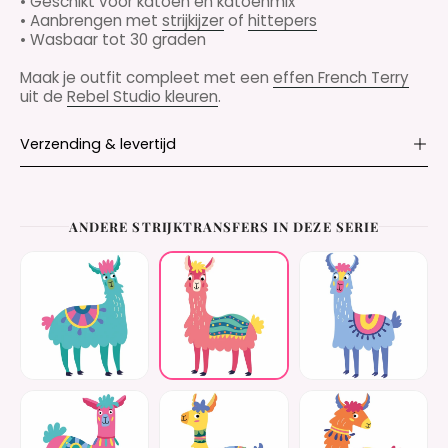
• Geschikt voor katoen en katoenmix
• Aanbrengen met
strijkijzer
of
hittepers
• Wasbaar tot 30 graden
Maak je outfit compleet met een
effen French Terry
uit de
Rebel Studio kleuren
.
Verzending & levertijd
ANDERE STRIJKTRANSFERS IN DEZE SERIE