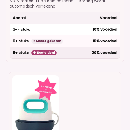
Mix & match uit de hele collectie — korting wordt
automatisch verrekend
Aantal
Voordeel
3–4 stuks
10% voordeel
5+ stuks
15% voordeel
⭐ Meest gekozen
8+ stuks
20% voordeel
💎 Beste deal