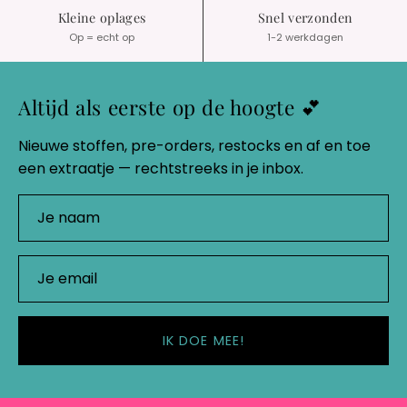
Kleine oplages
Snel verzonden
Op = echt op
1-2 werkdagen
Altijd als eerste op de hoogte 💕
Nieuwe stoffen, pre-orders, restocks en af en toe
een extraatje — rechtstreeks in je inbox.
IK DOE MEE!