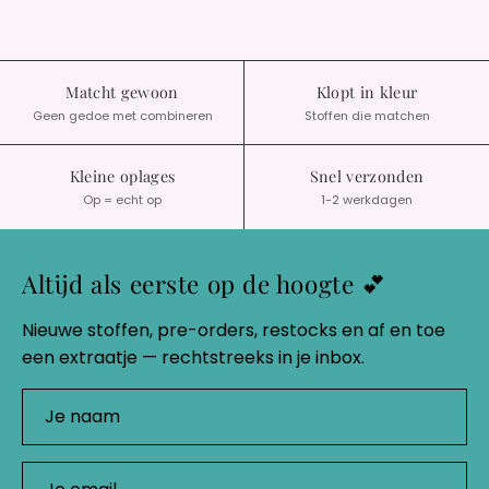
Matcht gewoon
Klopt in kleur
Geen gedoe met combineren
Stoffen die matchen
Kleine oplages
Snel verzonden
Op = echt op
1-2 werkdagen
Altijd als eerste op de hoogte 💕
Nieuwe stoffen, pre-orders, restocks en af en toe
een extraatje — rechtstreeks in je inbox.