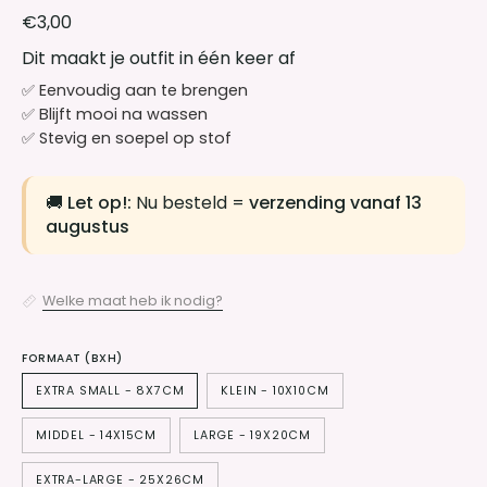
€3,00
Dit maakt je outfit in één keer af
✅ Eenvoudig aan te brengen
✅ Blijft mooi na wassen
✅ Stevig en soepel op stof
🚚
Let op!:
Nu besteld =
verzending vanaf 13
augustus
Welke maat heb ik nodig?
FORMAAT (BXH)
EXTRA SMALL - 8X7CM
KLEIN - 10X10CM
MIDDEL - 14X15CM
LARGE - 19X20CM
EXTRA-LARGE - 25X26CM