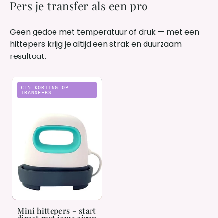
Pers je transfer als een pro
Geen gedoe met temperatuur of druk — met een
hittepers krijg je altijd een strak en duurzaam
resultaat.
Mini
€15 KORTING OP
hittepers
TRANSFERS
–
start
direct
met
jouw
eigen
prints
Mini hittepers – start
direct met jouw eigen