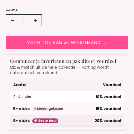
AANTAL
Aantal
Verlaag
Verhoog
hoeveelheid
hoeveelheid
VOEG TOE AAN JE WINKELMAND →
Combineer je favorieten en pak direct voordeel
Mix & match uit de hele collectie — korting wordt
automatisch verrekend
Aantal
Voordeel
3–4 stuks
10% voordeel
5+ stuks
15% voordeel
⭐ Meest gekozen
8+ stuks
20% voordeel
💎 Beste deal