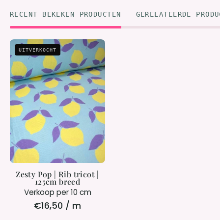
RECENT BEKEKEN PRODUCTEN
GERELATEERDE PRODU
Zesty
UITVERKOCHT
Pop
|
Rib
tricot
|
125cm
breed
Zesty Pop | Rib tricot |
125cm breed
Verkoop per 10 cm
€16,50 / m