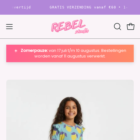
Ga
evertijd
GRATIS VERZENDING vanaf
€60
• 1–2 werkdag
naar
content
Ope
Open
OPEN
ZOEKBAL
navigatie
menu
☀️
Zomerpauze:
van 17 juli t/m 10 augustus. Bestellingen
worden vanaf 11 augustus verwerkt.
Open
O
afbeelding
af
Lightbox
Li