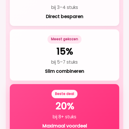
bij 3–4 stuks
Direct besparen
Meest gekozen
15%
bij 5–7 stuks
Slim combineren
Beste deal
20%
bij 8+ stuks
Maximaal voordeel