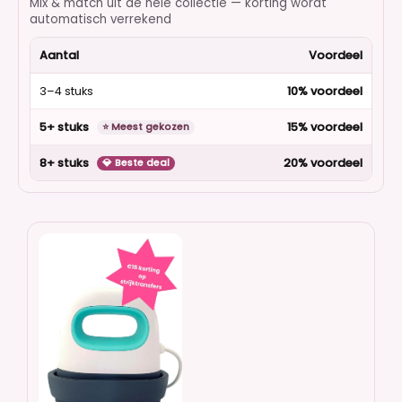
Mix & match uit de hele collectie — korting wordt
automatisch verrekend
Aantal
Voordeel
3–4 stuks
10% voordeel
5+ stuks
15% voordeel
⭐ Meest gekozen
8+ stuks
20% voordeel
💎 Beste deal