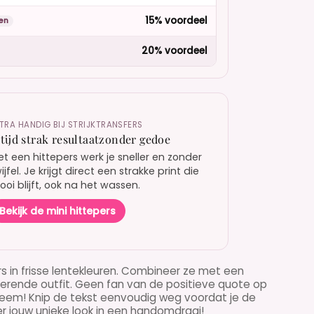
15% voordeel
en
20% voordeel
TRA HANDIG BIJ STRIJKTRANSFERS
ltijd strak resultaatzonder gedoe
t een hittepers werk je sneller en zonder
ijfel. Je krijgt direct een strakke print die
oi blijft, ook na het wassen.
Bekijk de mini hittepers
rs in frisse lentekleuren. Combineer ze met een
terende outfit. Geen fan van de positieve quote op
obleem! Knip de tekst eenvoudig weg voordat je de
r jouw unieke look in een handomdraai!