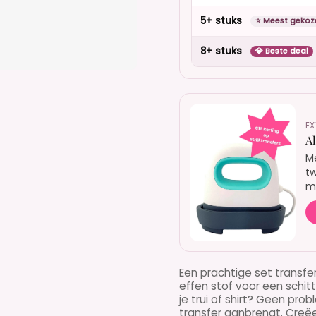
5+ stuks
⭐ Meest gekoz
8+ stuks
💎 Beste deal
EX
A
Me
tw
mo
Een prachtige set transfe
effen stof voor een schit
je trui of shirt? Geen pr
transfer aanbrengt. Creëe