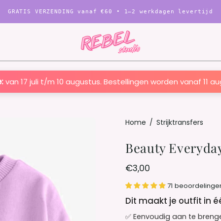
GRATIS VERZENDING vanaf
€60
• 1–2 werkdagen levertijd
:
van 17 juli t/m 10 augustus. Bestellingen worden vanaf 11 a
Open
Home
/
Strijktransfers
afbeelding
Beauty Everyday 
Lightbox
€3,00
71 beoordelinge
Dit maakt je outfit in 
✅ Eenvoudig aan te breng