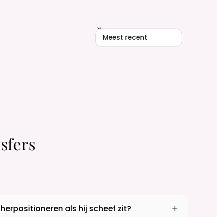
Sort reviews by
sfers
 herpositioneren als hij scheef zit?