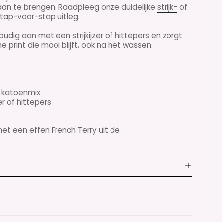
aan te brengen. Raadpleeg onze duidelijke
strijk-
of
tap-voor-stap uitleg.
nvoudig aan met een
strijkijzer
of
hittepers
en zorgt
 print die mooi blijft, ook na het wassen.
n katoenmix
er
of
hittepers
 met een
effen French Terry
uit de