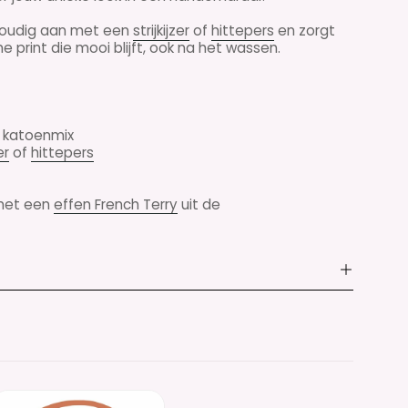
nvoudig aan met een
strijkijzer
of
hittepers
en zorgt
 print die mooi blijft, ook na het wassen.
n katoenmix
er
of
hittepers
 met een
effen French Terry
uit de