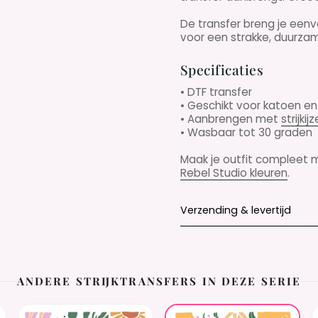
De transfer breng je ee
voor een strakke, duurzame
Specificaties
• DTF transfer
• Geschikt voor katoen e
• Aanbrengen met
strijkijz
• Wasbaar tot 30 graden
Maak je outfit compleet
Rebel Studio kleuren
.
Verzending & levertijd
ANDERE STRIJKTRANSFERS IN DEZE SERIE