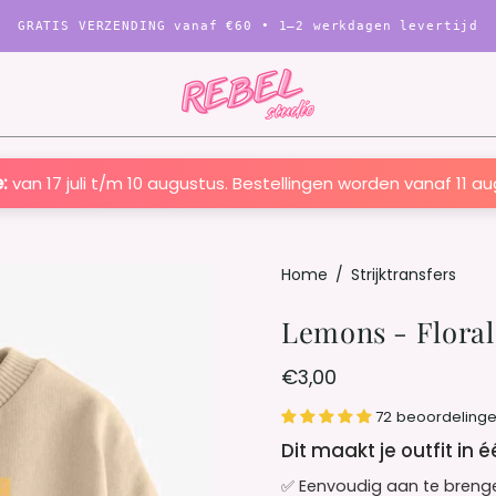
GRATIS VERZENDING vanaf
€60
• 1–2 werkdagen levertijd
:
van 17 juli t/m 10 augustus. Bestellingen worden vanaf 11 a
Open
Home
/
Strijktransfers
afbeelding
Lemons - Floral 
Lightbox
€3,00
72 beoordeling
Dit maakt je outfit in 
✅ Eenvoudig aan te breng