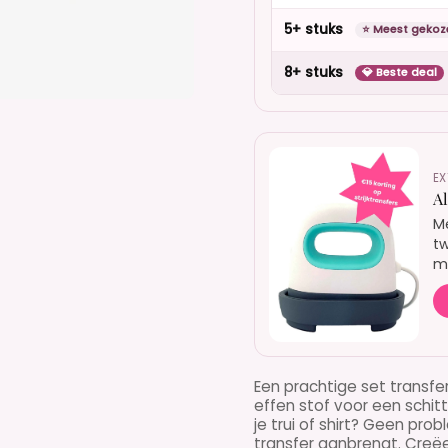
5+ stuks
⭐ Meest gekoz
8+ stuks
💎 Beste deal
EX
A
Me
tw
mo
Een prachtige set transfe
effen stof voor een schit
je trui of shirt? Geen pr
transfer aanbrengt. Creëe