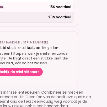
15% voordeel
en
20% voordeel
TRA HANDIG BIJ STRIJKTRANSFERS
ltijd strak resultaatzonder gedoe
t een hittepers werk je sneller en zonder
ijfel. Je krijgt direct een strakke print die
oi blijft, ook na het wassen.
Bekijk de mini hittepers
rs in frisse lentekleuren. Combineer ze met een
terende outfit. Geen fan van de positieve quote op
obleem! Knip de tekst eenvoudig weg voordat je de
r jouw unieke look in een handomdraai!