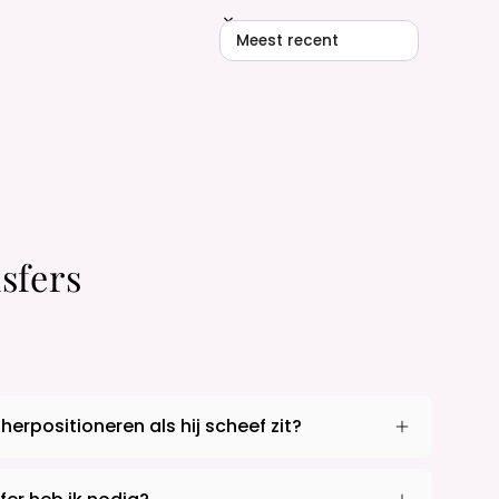
Sort reviews by
sfers
 herpositioneren als hij scheef zit?